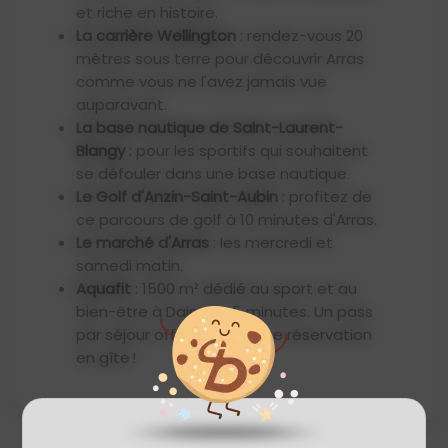
et riche en histoire.
La carrière Wellington
: rendez-vous 20
mètres sous terre pour découvrir Arras
comme vous ne l'avez jamais vue
auparavant.
La base nautique de Saint-Laurent-
Blangy
: pour les sportifs qui souhaitent
se défouler dans une base nautique.
Le Golf d'Anzin-Saint-Aubin
: profitez de
ce parcours de golf à 10 minutes d'Arras.
Le marché d'Arras
: les mercredi et
samedi matin.
Aquafit
: 1500 m² dédié au sport et au
bien-être à Dainville, 5 minutes. Un pass
par séjour offert pour toute réservation
en gîte !