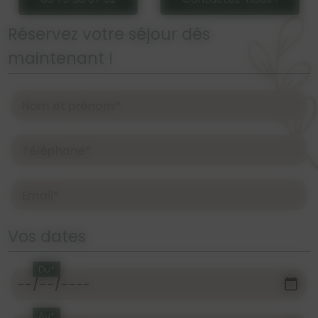
Réservez votre séjour dès
maintenant !
Nom et prénom*
Téléphone*
Email*
Vos dates
Du*
Au*