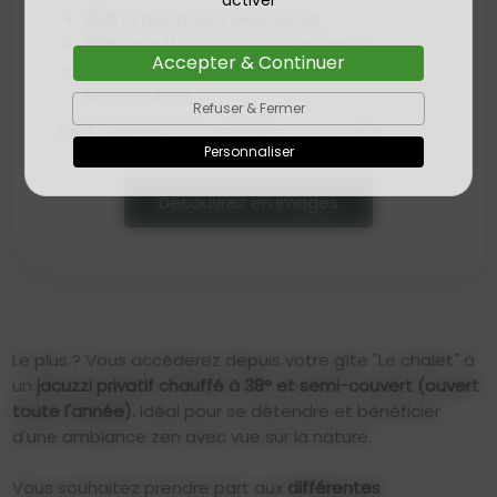
activer
90€ la nuit pour 2 personnes
100€ la nuit pour 3 ou 4 personnes
Accepter & Continuer
90€ la journée de 9h à 17h (uniquement
en semaine)
Refuser & Fermer
Tarif dégressif à la semaine ou au mois.
Personnaliser
Découvrez en images
Le plus ? Vous accéderez depuis votre gîte "Le chalet" à
un
jacuzzi privatif chauffé à 38° et semi-couvert (ouvert
toute l'année).
Idéal pour se détendre et bénéficier
d'une ambiance zen avec vue sur la nature.
Vous souhaitez prendre part aux
différentes