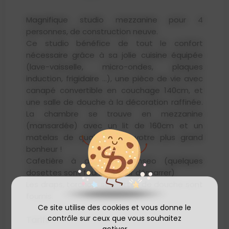
Magnifique studio mezzanine pour 4
personnes, de construction neuve.
Ce studio bénéfice de tout le confort
nécessaire grâce à sa jolie cuisine équipée
(lave-vaisselle, micro-ondes, plaques
induction, frigidaire …), une pièce de vie avec
canapé convertible en couchage 140cm, et
une salle de douche à la décoration raffinée.
La chambre se trouve en mezzanine
(mansardée) avec un lit de 160cm et un
matelas de qualité, pour votre plus grand
bonheur !
Cafetière à dosettes Senseo (quelques
dosettes sont fournies pour démarrer)
Les draps, torchon, serviettes de douche sont
fournis.
Ce site utilise des cookies et vous donne le
contrôle sur ceux que vous souhaitez
Tarifs :